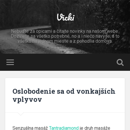
Vicki
Nebuďte za opicami a čítajte novinky na našom webe.
Dozviete sa všetko potrebné, no a i niečo navyše, a to
všetko na jednom mieste a z pohodlia domova.
Oslobodenie sa od vonkajších
vplyvov
Senzuálna masáž
Tantradiamond
je druh masáže