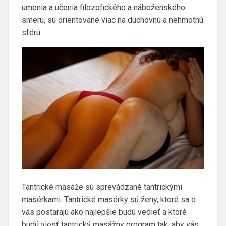
umenia a učenia filozofického a náboženského
smeru, sú orientované viac na duchovnú a nehmotnú
sféru.
Tantrické masáže sú sprevádzané tantrickými
masérkami. Tantrické masérky sú ženy, ktoré sa o
vás postarajú ako najlepšie budú vedieť a ktoré
budú viesť tantrický masážny program tak, aby vás