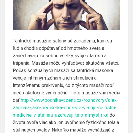
Tantrické masážne salóny sú zariadenia, kam sa
ľudia chodia odpútavať od hmotného sveta a
zanechávajú za sebou všetky svoje starosti a
trápenia. Masáže môžu vyhľadávať skutočne všetci.
Počas senzuálnych masáží sa tantrická masérka
venuje intímnym zónam a ich stimulácii a
intenzívnemu prekrveniu, čo z týchto masáží robí
niečo skutočne výnimočné. Tieto masáže vám vedia
dať
http://www.podnikavazena.cz/rozhovory//alex-
zacinala-jako-pedikerka-dnes-se-venuje-celostni-
medicine-v-atelieru-uzdravuji-telo-a-mysl-rika
do
života oveľa viac ako len uvoľnenie fyzického tela a
stuhnutých svalov. Nakoľko masáže vychádzajú z