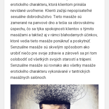
erotického charakteru, ktorá klientom prináša
nevídané uvoľnenie. Klienti zažijú nepopísateľné
sexuálne dobrodružstvo. Tieto masáže sú
zamerané na panvové dno a tešia sa obrovskému
úspechu, čo sa týka spokojnosti klientov s týmito
masážami a taktiež aj v rámci blahodarnych účinkov,
ktoré vedia tieto masáže ponúknuť a poskytnúť.
Senzuálne masáže sú skvelým spôsobom ako
urobiť niečo pre svoje zdravie a zároveň sa pri tom
oslobodiť od všetkých svojich starostí a trápení.
Senzuálne masáže sú rovnako ako všetky masáže
erotického charakteru vykonávané v tantrických
masážnych salónoch.