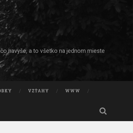
ečo navyše, a to všetko na jednom mieste
OBKY
VZŤAHY
WWW