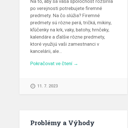
Na to, aby sa vaša spoločnosť rozšírila
po verejnosti potrebujete firemné
predmety. Na čo slúžia? Firemné
predmety sú rôzne perá, tričká, mikiny,
kľúčenky na krk, vaky, batohy, hrnčeky,
kalendáre a ďalšie rôzne predmety,
ktoré využijú vaši zamestnanci v
kancelárii, ale…
Pokračovat ve čtení →
11. 7. 2023
Problémy a Výhody