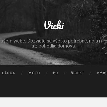
Vicki
 našom webe. Dozviete sa všetko potrebné, no a i ni
a z pohodlia domova.
LÁSKA
MOTO
PC
ŠPORT
VÝR