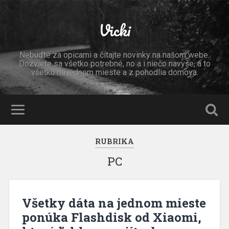
Vicki
Nebuďte za opicami a čítajte novinky na našom webe.
Dozviete sa všetko potrebné, no a i niečo navyše, a to
všetko na jednom mieste a z pohodlia domova.
RUBRIKA
PC
Všetky dáta na jednom mieste
ponúka Flashdisk od Xiaomi,