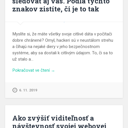
sledovať aj vás. Podľa týchto
znakov zistíte, či je to tak
Myslíte si, že máte všetky svoje citlivé dáta v počítači
dobre chránené? Omyl, hackeri sú v neustálom strehu
a číhajú na nejaké diery v jeho bezpečnostnom
systéme, aby sa dostali k citlivým údajom. To, či sa to
už stalo a…
Pokračovat ve čtení →
6. 11. 2019
Ako zvýšiť viditeľnosť a
návštevnosť svojej webovej