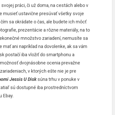
svojej práci, či už doma, na cestách alebo v
te musieť ustavične presúvať všetky svoje
 čím sa okrádate o čas, ale budete ich môcť
grafie, prezentácie a rôzne materiály, na to
 nekonečné množstvo zariadení, nemusíte sa
te mať ani napríklad na dovolenke, ak sa vám
sk postačí iba vložiť do smartphonu a
o možnosť dvojnásobne ocenia prevažne
zariadeniach, v ktorých ešte nie je pre
aomi Jessis U Disk
súna trhu v ponuke v
atiaľ sú dostupné iba prostredníctvom
u Ebay.