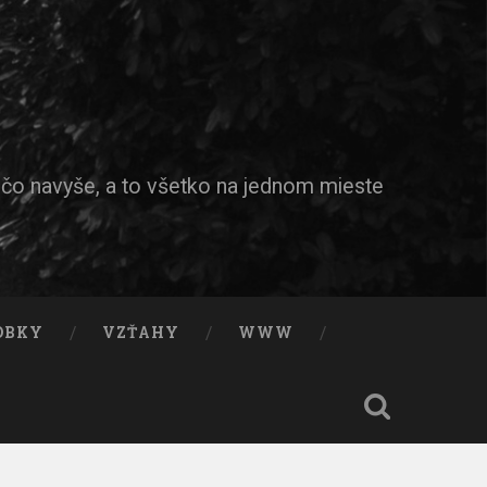
ečo navyše, a to všetko na jednom mieste
OBKY
VZŤAHY
WWW