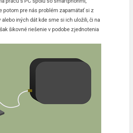
 na prácu s PC spolu so smartphonmi,
je potom pre nás problém zapamätať si z
lebo iných dát kde sme si ich uložili, či na
 však šikovné riešenie v podobe zjednotenia