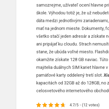
samozrejme, užívateľ ocení hlavne pri 
škole. Výhodou totiž je, že už nebude
dáta medzi jednotlivými zariadeniami,
mať na jednom mieste. Dokumenty, foto
všetko stačí jeden adresár a získate
ani pripájať ku cloudu. Strach nemusí
stane, že ubúda voľné miesto. Flashdi
okamžite získate 128 GB naviac. Tút
majitelia duálnych SIM kariet hlavne v 
pamäťové karty oddelený tretí slot.
Xi
kapacitách od 32GB až do 128GB, no z
celosvetového internetového obchod
4.7/5 - (12 votes)