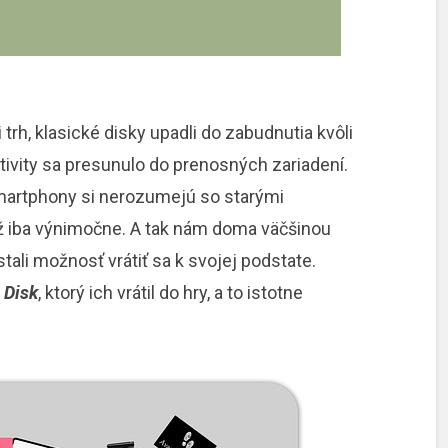
 trh, klasické disky upadli do zabudnutia kvôli
tivity sa presunulo do prenosných zariadení.
martphony si nerozumejú so starými
už iba výnimočne. A tak nám doma väčšinou
tali možnosť vrátiť sa k svojej podstate.
 Disk
, ktorý ich vrátil do hry, a to istotne