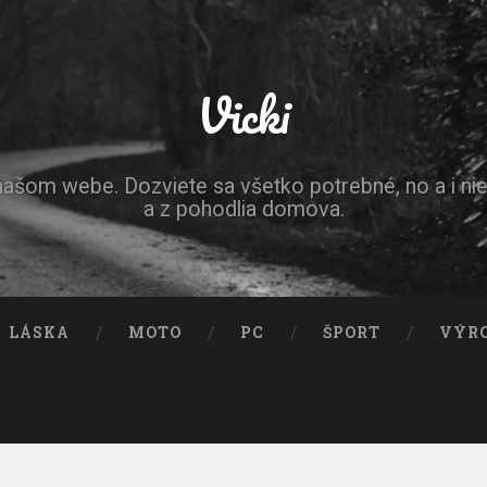
Vicki
 našom webe. Dozviete sa všetko potrebné, no a i ni
a z pohodlia domova.
LÁSKA
MOTO
PC
ŠPORT
VÝR