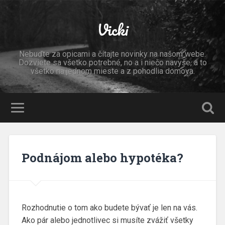
Vicki
Nebuďte za opicami a čítajte novinky na našom webe.
Dozviete sa všetko potrebné, no a i niečo navyše, a to
všetko na jednom mieste a z pohodlia domova.
Podnájom alebo hypotéka?
Rozhodnutie o tom ako budete bývať je len na vás.
Ako pár alebo jednotlivec si musíte zvážiť všetky