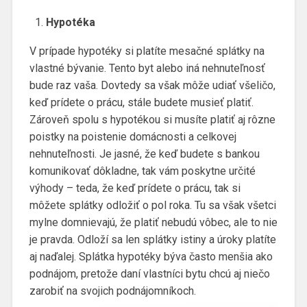
Hypotéka
V prípade hypotéky si platíte mesačné splátky na
vlastné bývanie. Tento byt alebo iná nehnuteľnosť
bude raz vaša. Dovtedy sa však môže udiať všeličo,
keď prídete o prácu, stále budete musieť platiť.
Zároveň spolu s hypotékou si musíte platiť aj rôzne
poistky na poistenie domácnosti a celkovej
nehnuteľnosti. Je jasné, že keď budete s bankou
komunikovať dôkladne, tak vám poskytne určité
výhody – teda, že keď prídete o prácu, tak si
môžete splátky odložiť o pol roka. Tu sa však všetci
mylne domnievajú, že platiť nebudú vôbec, ale to nie
je pravda. Odloží sa len splátky istiny a úroky platíte
aj naďalej. Splátka hypotéky býva často menšia ako
podnájom, pretože daní vlastníci bytu chcú aj niečo
zarobiť na svojich podnájomníkoch.