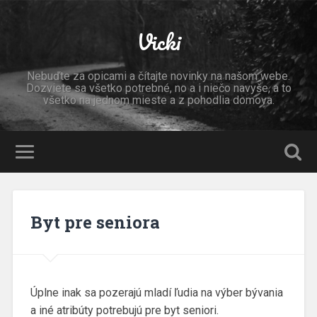
Vicki
Nebuďte za opicami a čítajte novinky na našom webe.
Dozviete sa všetko potrebné, no a i niečo navyše, a to
všetko na jednom mieste a z pohodlia domova.
Byt pre seniora
Úplne inak sa pozerajú mladí ľudia na výber bývania
a iné atribúty potrebujú pre byt seniori.