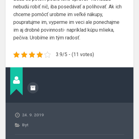
nebudú robiť nič, iba posedávať a polihovať. Ak ich
chceme pomôcť urobme im veľké nákupy,
poupratujme im, vyperme im veci ale ponechajme
im aj drobné povinnosti- napríklad kúpu mlieka,
pečiva. Urobíme im tým radosť.
3.9/5 - (11 votes)
24. 9. 2019
Byt