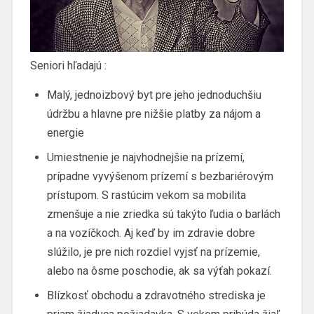
Seniori hľadajú :
Malý, jednoizbový byt pre jeho jednoduchšiu
údržbu a hlavne pre nižšie platby za nájom a
energie
Umiestnenie je najvhodnejšie na prízemí,
prípadne vyvýšenom prízemí s bezbariérovým
prístupom. S rastúcim vekom sa mobilita
zmenšuje a nie zriedka sú takýto ľudia o barlách
a na vozíčkoch. Aj keď by im zdravie dobre
slúžilo, je pre nich rozdiel vyjsť na prízemie,
alebo na ôsme poschodie, ak sa výťah pokazí.
Blízkosť obchodu a zdravotného strediska je