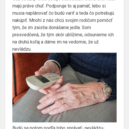
majú práve chuť. Podporuje to aj pamäť, lebo si
musia naplánovať čo budú variť a teda čo potrebujú
nakúpiť. Mnohí z nás chcú svojim rodičom pomôcť
tým, že im zaistia donášanie jedla. Som
presvedčená, že tým skôr ublížime, odsunieme ich
na druhú koľaj a dáme im na vedomie, že už
nevládzu.
Budú sa potom podľa toho správať- nevládzu-