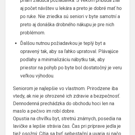
priam žiaduca požiadavka. S vekom pribúda žiaľ
aj počet návštev u lekára a preto je dobré mať ho
po ruke. Nie zriedka sú seniori v byte samotní a
preto aj donáška drobného nákupu je pre nich
problémom.
Ďalšou nutnou požiadavkou je teplý byt a
opravený tak, aby sa ľahko upratoval. Plávajúce
podlahy a minimalizáciu nábytku tak, aby
priestor na pohyb po byte bol dostatočný je veru
veľkou výhodou.
Seniorom je najlepšie vo vlastnom. Prirodzene iba
vtedy, ak nie je ohrozené ich zdravie a bezpečnosť.
Dennodenná prechádzka do obchodu hoci len na
maslo a pečivo im robí dobre.
Opustia na chvíľku byt, stretnú známych, posedia na
lavičke a lepšie strávia čas. Čas pri príprave jedla je
tiež osožný. Cítia sa byť sebestační a uvaria si načo