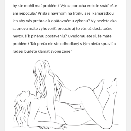
by ste mohli mať problém? Výraz porucha erekcie snáď ešte
ani nepočula? Prišla s návrhom na trojku s jej kamarátkou
len aby vás prebrala k opätovnému výkonu? Vy neviete ako
sa znova máte vyhovoriť, pretože aj to vás už dostatočne
nevzruší k plnému postaveniu? Uvedomujete si, že máte
problém? Tak prečo nie ste odhodlaný s tým niečo spraviť a
radšej budete klamať svojej žene?