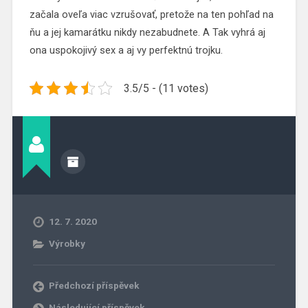
začala oveľa viac vzrušovať, pretože na ten pohľad na
ňu a jej kamarátku nikdy nezabudnete. A Tak vyhrá aj
ona uspokojivý sex a aj vy perfektnú trojku.
3.5/5 - (11 votes)
12. 7. 2020
Výrobky
Předchozí příspěvek
Následující příspěvek