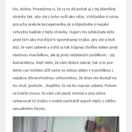
No, dobre. Povedzme si, že sa to dá poňať aj z tej klamlivej
stránky tak, aby ste z toho vyšli ako víťaz. Vyhľadáte si výraz
poruchy erekcie
lacnegenerika.sk
a objednáte si nejaký
výhodný balíček z tejto stránky. Najprv ho odskúšate ešte
pred tým ako má dôjsť k spomínanej trojke, aby ste si boli
istý, že vám zaberie a vyhli sa tak trápnej chvíľke nielen pred
vlastnou manželkou, ale aj pred neželaným publikom – jej
kamarátkou. Keď viete, že vám dobre zabral, tak si to pre
tento raz môžete užiť samy so sebou alebo s manželkou s
nejakou dôveryhodnou výhovorkou, že dnes ste dostali na
ňu chuť, pretože… doplňte, čo na ňu najviac zaberá. Potom
sa tvárte znova, že vám váš penis nestojí a ona začne
vybavovať tú trojku v snahe zachrániť aspoň niečo z vášho
sexuálneho života.