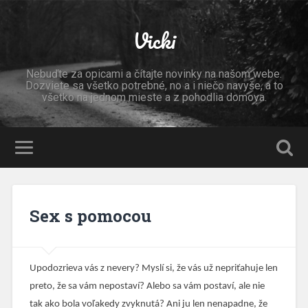
Vicki
Nebuďte za opicami a čítajte novinky na našom webe.
Dozviete sa všetko potrebné, no a i niečo navyše, a to
všetko na jednom mieste a z pohodlia domova.
Sex s pomocou
Upodozrieva vás z nevery? Myslí si, že vás už nepriťahuje len
preto, že sa vám nepostaví? Alebo sa vám postaví, ale nie
tak ako bola voľakedy zvyknutá? Ani ju len nenapadne, že