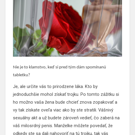
Nie je to klamstvo, keď si pred tým dám spomínanú
tabletku?
Je, ale určite vás to prirodzene láka. Kto by
jednoduchšie mohol získať trojku. Po tomto zážitku si
ho možno vaša žena bude chcieť znova zopakovať a
vy tak získate oveľa viac ako by ste stratili. Vášnivý
sexuálny akt a už budete zároveň vedieť, čo zaberá na
váš milosrdný penis. Manželke môžete povedať, že
odkedy ste sa dali nahovoriť na tú trojku, tak vás