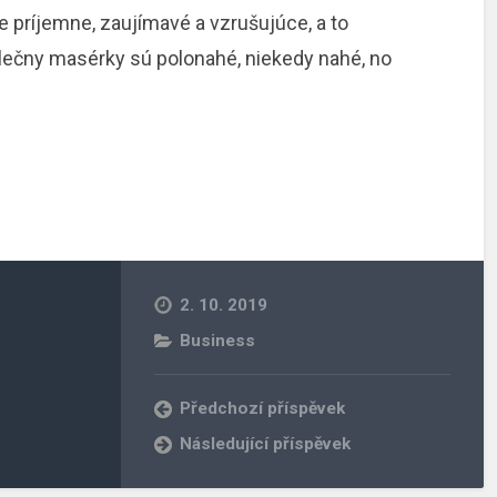
 príjemne, zaujímavé a vzrušujúce, a to
 slečny masérky sú polonahé, niekedy nahé, no
2. 10. 2019
Business
Předchozí příspěvek
Následující příspěvek