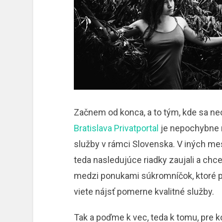
Začnem od konca, a to tým, kde sa n
Bratislava Privatportal
je nepochybne n
služby v rámci Slovenska. V iných mes
teda nasledujúce riadky zaujali a chce
medzi ponukami súkromníčok, ktoré po
viete nájsť pomerne kvalitné služby.
Tak a poďme k vec, teda k tomu, pre 