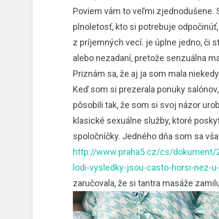
Poviem vám to veľmi zjednodušene. S
plnoletosť, kto si potrebuje odpočinúť
z príjemných vecí. je úplne jedno, či s
alebo nezadaní, pretože senzuálna mas
Priznám sa, že aj ja som mala niek
Keď som si prezerala ponuky salónov, f
pôsobili tak, že som si svoj názor uro
klasické sexuálne služby, ktoré posky
spoločníčky. Jedného dňa som sa vša
http://www.praha5.cz/cs/dokument/2
lodi-vysledky-jsou-casto-horsi-nez-u
zaručovala, že si tantra masáže zamil