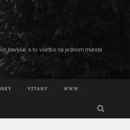
ečo navyše, a to všetko na jednom mieste
OBKY
VZŤAHY
WWW