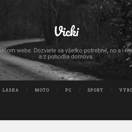
Vicki
 našom webe. Dozviete sa všetko potrebné, no a i ni
a z pohodlia domova.
LÁSKA
MOTO
PC
ŠPORT
VÝR