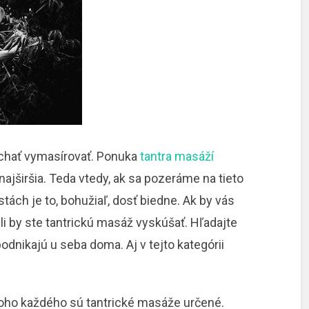
echať vymasírovať. Ponuka
tantra masáží
ajširšia. Teda vtedy, ak sa pozeráme na tieto
tách je to, bohužiaľ, dosť biedne. Ak by vás
li by ste tantrickú masáž vyskúšať. Hľadajte
dnikajú u seba doma. Aj v tejto kategórii
koho každého sú tantrické masáže určené.