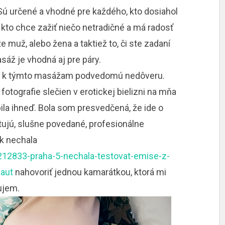
ú určené a vhodné pre každého, kto dosiahol
, kto chce zažiť niečo netradičné a má radosť
te muž, alebo žena a taktiež to, či ste zadaní
áž je vhodná aj pre páry.
edy k týmto masážam podvedomú nedôveru.
otografie slečien v erotickej bielizni na mňa
bila ihneď. Bola som presvedčená, že ide o
tujú, slušne povedané, profesionálne
k nechala
12833-praha-5-nechala-testovat-emise-z-
-aut
nahovoriť jednou kamarátkou, ktorá mi
ujem.